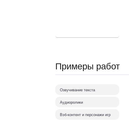
Пародии
Дикторы-пародисты.
Пародии на артистов,
политиков, актёров,
вокальные пародии,
мультперсонажи
Аудиокниги
Художественная,
Примеры работ
научная, деловая,
обучающая, детская
литература, поэзия
Озвучивание текста
Аудиоролики
Вэб-контент и персонажи игр