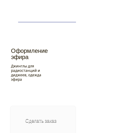
+7 (812) 900-90-96
Заказать звонок
слов
Дикторы
О нас
ты
Контакты
Акции
Оформление
эфира
Джинглы для
радиостанций и
диджеев, одежда
эфира
Оформление
эфира
Джинглы для
Сделать заказ
радиостанций и
диджеев, одежда
эфира