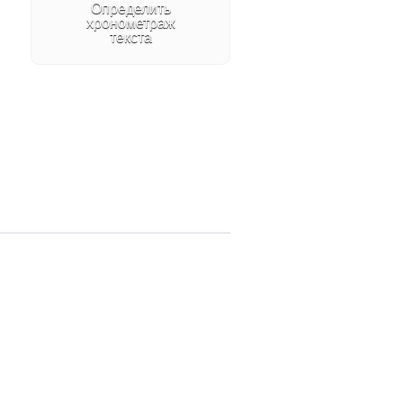
Создание музыки
Авторские
аранжировки.
Написание музыки для
рекламы, кино, радио и
телеэфира.
Аудиоспектакль
Создание аудиосказок
и аудиоспектаклей:
актёрская работа и
музыкально-шумовое
оформление
Оформление
мероприятий
Заставки, фирменные
джинглы, объявления
для гостей и
посетителей