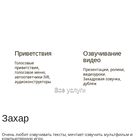
Портфолио
On-line заказ
Таймер 
Цены
On-line платеж
Докумен
Приветствия
Озвучивание
видео
Голосовые
приветствия,
Презентации, ролики,
голосовое меню,
видеоуроки.
автоответчики IVR,
Закадровая озвучка,
аудиоконструкторы
дубляж
Все услуги
Приветствия
Озвучивание
видео
Захар
Голосовые
приветствия,
Презентации, ролики,
голосовое меню,
видеоуроки.
автоответчики IVR,
Закадровая озвучка,
Очень любит озвучивать тексты, мечтает озвучить мультфильм и
аудиоконструкторы
дубляж
компьютерную игру.