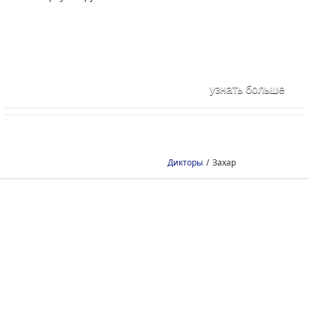
Озвучка текста
Вэб-контент
Озвучивание текста
Озвучивание
для самостоятельного
компьютерных игр,
монтажа. Закадровый
презентаций, видео,
голос. Срочная озвучка
флэш-заставок
узнать больше
текста
Сценарии
Аудиогид
Тексты для
Аудиогиды на
аудиороликов,
различных языках:
Дикторы
Захар
видеопрезентаций,
музеи, театры,
корпоративных гимнов
выставки, по городам и
странам, в транспорте,
для GPS-путеводителя