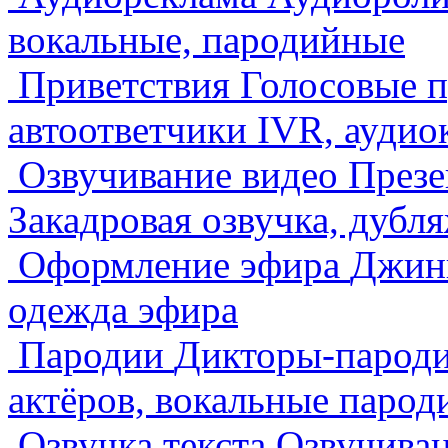
вокальные, пародийные
Приветствия
Голосовые п
автоответчики IVR, ауди
Озвучивание видео
Презе
Закадровая озвучка, дубл
Оформление эфира
Джинг
одежда эфира
Пародии
Дикторы-пародис
актёров, вокальные парод
Озвучка текста
Озвучиван