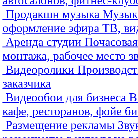
автосалонов, фитнес-клуб
Продакшн музыка
Музыка
оформление эфира ТВ, ви
Аренда студии
Почасовая
монтажа, рабочее место з
Видеоролики
Производст
заказчика
Видеообои для бизнеса
В
кафе, ресторанов, фойе б
Размещение рекламы
Зву