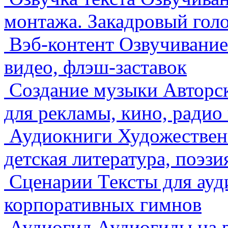
монтажа. Закадровый голо
Вэб-контент
Озвучивание
видео, флэш-заставок
Создание музыки
Авторс
для рекламы, кино, радио 
Аудиокниги
Художественн
детская литература, поэзи
Сценарии
Тексты для ауд
корпоративных гимнов
Аудиогид
Аудиогиды на р