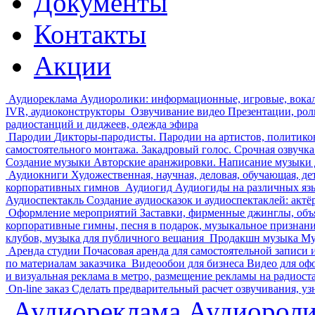
Документы
Контакты
Акции
Аудиореклама
Аудиоролики: информационные, игровые, вока
IVR, аудиоконструкторы
Озвучивание видео
Презентации, рол
радиостанций и диджеев, одежда эфира
Пародии
Дикторы-пародисты. Пародии на артистов, политико
самостоятельного монтажа. Закадровый голос. Срочная озвучка
Создание музыки
Авторские аранжировки. Написание музыки д
Аудиокниги
Художественная, научная, деловая, обучающая, де
корпоративных гимнов
Аудиогид
Аудиогиды на различных язык
Аудиоспектакль
Создание аудиосказок и аудиоспектаклей: акт
Оформление мероприятий
Заставки, фирменные джинглы, объ
корпоративные гимны, песня в подарок, музыкальное признан
клубов, музыка для публичного вещания
Продакшн музыка
Му
Аренда студии
Почасовая аренда для самостоятельной записи 
по материалам заказчика
Видеообои для бизнеса
Видео для оф
и визуальная реклама в метро, размещение рекламы на радиост
On-line заказ
Сделать предварительный расчет озвучивания, уз
Аудиореклама
Аудиороли