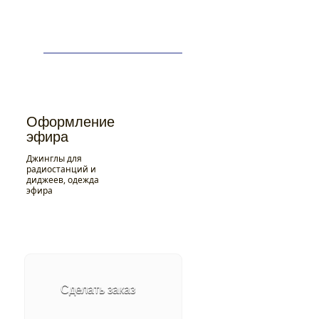
+7 (812) 900-90-96
Заказать звонок
слов
Дикторы
О нас
ты
Контакты
Акции
Оформление
эфира
Джинглы для
радиостанций и
диджеев, одежда
эфира
Оформление
эфира
Джинглы для
Сделать заказ
радиостанций и
диджеев, одежда
эфира