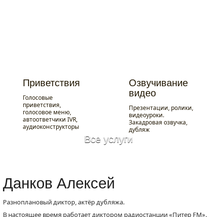
Портфолио
On-line заказ
Таймер 
Цены
On-line платеж
Докумен
Приветствия
Озвучивание
видео
Голосовые
приветствия,
Презентации, ролики,
голосовое меню,
видеоуроки.
автоответчики IVR,
Закадровая озвучка,
аудиоконструкторы
дубляж
Все услуги
Приветствия
Озвучивание
видео
Данков Алексей
Голосовые
приветствия,
Презентации, ролики,
голосовое меню,
видеоуроки.
Разноплановый диктор, актёр дубляжа.
автоответчики IVR,
Закадровая озвучка,
аудиоконструкторы
дубляж
В настоящее время работает диктором радиостанции «Питер FM».