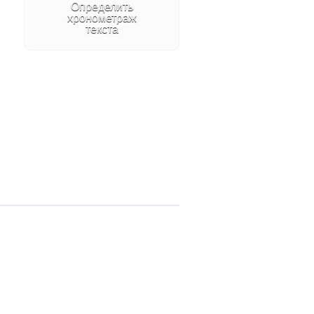
Создание музыки
Авторские
аранжировки.
Написание музыки для
рекламы, кино, радио и
телеэфира.
Аудиоспектакль
Создание аудиосказок
и аудиоспектаклей:
актёрская работа и
музыкально-шумовое
оформление
Оформление
мероприятий
Заставки, фирменные
джинглы, объявления
для гостей и
посетителей