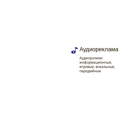
Создание музыки
Аудиоспектакль
Продакшн музыка
Размещение
Аудиореклама
рекламы
Авторские
Создание аудиосказок
Музыка для аудио и
Аудиоролики:
аранжировки.
и аудиоспектаклей:
видеорекламы,
информационные,
Звуковая и визуальная
Написание музыки для
актёрская работа и
оформление эфира ТВ,
игровые, вокальные,
реклама в метро,
рекламы, кино, радио и
музыкально-шумовое
видеопрезентаций и
пародийные
размещение рекламы
телеэфира.
оформление
др.
на радиостанциях
Аудиореклама
Аудиоролики:
информационные,
игровые, вокальные,
пародийные