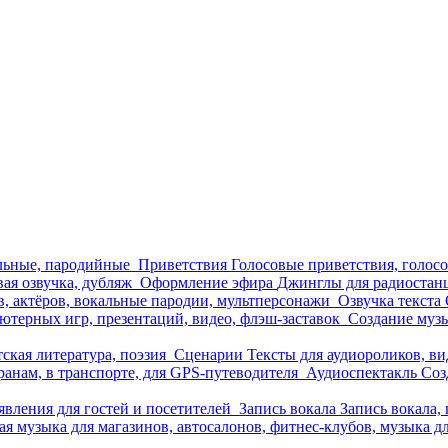
льные, пародийные
Приветствия
Голосовые приветствия, голос
вая озвучка, дубляж
Оформление эфира
Джинглы для радиостанц
в, актёров, вокальные пародии, мультперсонажи
Озвучка текста
ютерных игр, презентаций, видео, флэш-заставок
Создание муз
тская литература, поэзия
Сценарии
Тексты для аудиороликов, в
транам, в транспорте, для GPS-путеводителя
Аудиоспектакль
Соз
явления для гостей и посетителей
Запись вокала
Запись вокала,
я музыка для магазинов, автосалонов, фитнес-клубов, музыка 