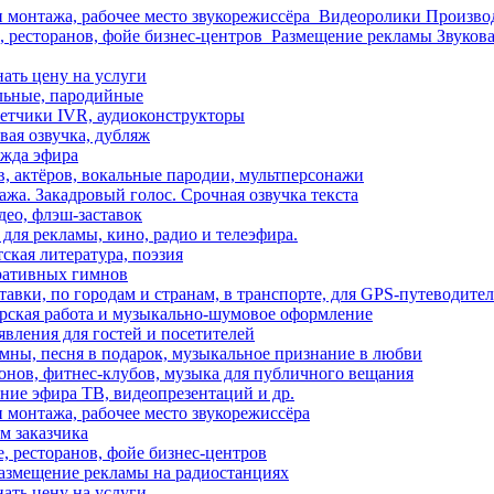
и монтажа, рабочее место звукорежиссёра
Видеоролики
Производ
, ресторанов, фойе бизнес-центров
Размещение рекламы
Звукова
нать цену на услуги
льные, пародийные
ветчики IVR, аудиоконструкторы
вая озвучка, дубляж
ежда эфира
, актёров, вокальные пародии, мультперсонажи
ажа. Закадровый голос. Срочная озвучка текста
део, флэш-заставок
ля рекламы, кино, радио и телеэфира.
ская литература, поэзия
оративных гимнов
тавки, по городам и странам, в транспорте, для GPS-путеводител
тёрская работа и музыкально-шумовое оформление
вления для гостей и посетителей
имны, песня в подарок, музыкальное признание в любви
онов, фитнес-клубов, музыка для публичного вещания
ние эфира ТВ, видеопрезентаций и др.
и монтажа, рабочее место звукорежиссёра
м заказчика
, ресторанов, фойе бизнес-центров
 размещение рекламы на радиостанциях
нать цену на услуги