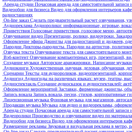
Аренда студии
Почасовая аренда для самостоятельной записи 
Видеообои для бизнеса
Видео для оформления интерьеров кафе
радиостанциях
On-line заказ
Сделать предварительный расчет озвучивания, уз
Аудиореклама
Аудиоролики: информационные, игровые, вока
Приветствия
Голосовые приветствия, голосовое меню, автоот
Озвучивание видео
Презентации, ролики, видеоуроки. Закадро
Оформление эфира
Джинглы для радиостанций и диджеев, од
Пародии
Дикторы-пародисты. Пародии на артистов, политиков
Озвучка текста
Озвучивание текста для самостоятельного монт
Вэб-контент
Озвучивание компьютерных игр, презентаций, ви
Создание музыки
Авторские аранжировки. Написание музыки д
Аудиокниги
Художественная, научная, деловая, обучающая, дет
Сценарии
Тексты для аудиороликов, видеопрезентаций, корп
Аудиогид
Аудиогиды на различных языках: музеи, театры, выс
Аудиоспектакль
Создание аудиосказок и аудиоспектаклей: ак
Оформление мероприятий
Заставки, фирменные джинглы, объя
Запись вокала
Запись вокала, песни, стихов, корпоративные г
Лицензионная музыка
Фоновая музыка для магазинов, автосал
Продакшн музыка
Музыка для аудио и видеорекламы, оформле
Аренда студии
Почасовая аренда для самостоятельной записи 
Видеоролики
Производство и озвучивание видео по материала
Видеообои для бизнеса
Видео для оформления интерьеров кафе
Размещение рекламы
Звуковая и визуальная реклама в метро,
On-line заказ
Сделать предварительный расчет озвучивания, уз