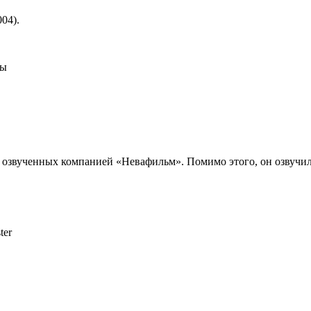
04).
ды
 озвученных компанией «Невафильм». Помимо этого, он озвучи
ter