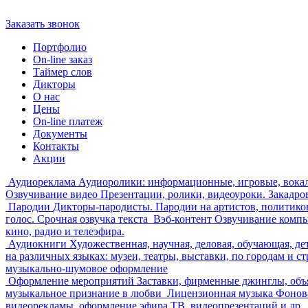
+7 (812) 900-90-96
Заказать звонок
Портфолио
On-line заказ
Таймер слов
Дикторы
О нас
Цены
On-line платеж
Документы
Контакты
Акции
Аудиореклама
Аудиоролики: информационные, игровые, вока
Озвучивание видео
Презентации, ролики, видеоуроки. Закадро
Пародии
Дикторы-пародисты. Пародии на артистов, политико
голос. Срочная озвучка текста
Вэб-контент
Озвучивание компь
кино, радио и телеэфира.
Аудиокниги
Художественная, научная, деловая, обучающая, де
на различных языках: музеи, театры, выставки, по городам и с
музыкально-шумовое оформление
Оформление мероприятий
Заставки, фирменные джинглы, объ
музыкальное признание в любви
Лицензионная музыка
Фонова
видеорекламы, оформление эфира ТВ, видеопрезентаций и др.