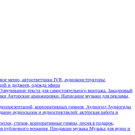
овое меню, автоответчики IVR, аудиоконструкторы
ий и диджеев, одежда эфира
Озвучивание текста для самостоятельного монтажа. Закадровый
ыки
Авторские аранжировки. Написание музыки для рекламы,
идеопрезентаций, корпоративных гимнов
Аудиогид
Аудиогиды
дание аудиосказок и аудиоспектаклей: актёрская работа и
 песни, стихов, корпоративные гимны, песня в подарок,
для публичного вещания
Продакшн музыка
Музыка для аудио и