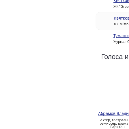
Квятков
ЖК "Green
Квятко
ЖК Mistol
Тумано
Журнал 
Голоса и
Абрамов Влад
Актёр, театраль
режиссёр, драма
Баритон