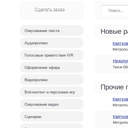
Сделать заказ
Пародии
Озвучка
Дикторы-пародисты.
Озвучивание
Пародии на артистов,
для самосто
Новые р
политиков, актёров,
монтажа. З
Озвучивание текста
вокальные пародии,
голос. Сроч
мультперсонажи
текста
Квятков
Аудиоролики
Метропол
Аудиокниги
Сценар
Голосовые приветствия IVR
Недолу
Художественная,
Тексты для
научная, деловая,
аудиоролико
Такси 06
Оформление эфира
обучающая, детская
видеопрезе
литература, поэзия
корпоратив
Видеоролики
Прочие 
Вэб-контент и персонажи игр
Квятков
Озвучивание видео
Метропол
Квятко
Сценарии
Метропо