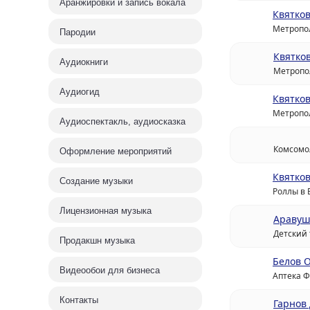
Аранжировки и запись вокала
Квятков
Запись вокала
Лиценз
Метропол
Пародии
музыка
Запись вокала, песни,
стихов, корпоративные
Квятко
Фоновая му
Аудиокниги
гимны, песня в
магазинов,
Метропо
подарок, музыкальное
автосалонов
признание в любви
клубов, муз
Аудиогид
Квятков
публичного
Метропол
Аудиоспектакль, аудиосказка
Комсомо
Оформление мероприятий
Квятков
Создание музыки
Роллы в 
Видеообои для
Размещ
Лицензионная музыка
бизнеса
реклам
Аравуш
Детский 
Видео для оформления
Звуковая и 
Продакшн музыка
интерьеров кафе,
реклама в м
ресторанов, фойе
размещение
Белов 
бизнес-центров
на радиост
Видеообои для бизнеса
Аптека 
Контакты
Гарнов