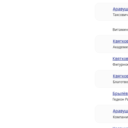
Аравуш
Таксови
Витамин
Квятко
Академи
Квятков
Фигурное
Квятко
Благотв
Брылёв
Гедеон Р
Аравуш
Компан