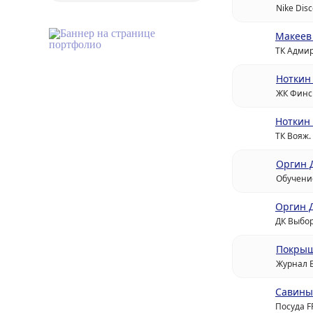
Nike Dis
Макеев
ТК Адми
Ноткин
ЖК Финс
Ноткин
ТК Вояж.
Оргин 
Обучени
Оргин 
ДК Выбор
Покрыш
Журнал 
Савины
Посуда F